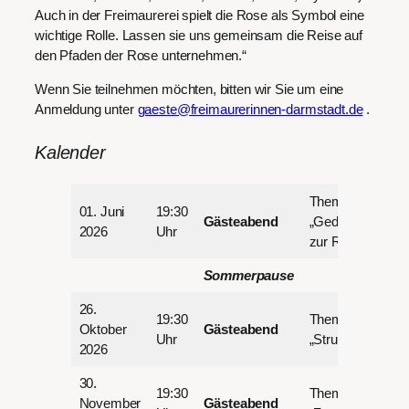
Auch in der Freimaurerei spielt die Rose als Symbol eine
wichtige Rolle. Lassen sie uns gemeinsam die Reise auf
den Pfaden der Rose unternehmen.“
Wenn Sie teilnehmen möchten, bitten wir Sie um eine
Anmeldung unter
gaeste@freimaurerinnen-darmstadt.de
.
Kalender
Thema:
01. Juni
19:30
Gästeabend
„Gedanken
2026
Uhr
zur Rose“
Sommerpause
26.
19:30
Thema:
Oktober
Gästeabend
Uhr
„Struktur“
2026
30.
19:30
Thema:
November
Gästeabend